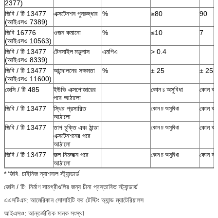
2377)
জিবি / টি 13477
এক্সটেনশন পুনরুদ্ধার
%
≥80
90
(আইএসও 7389)
জিবি 16776
ওজন কমানো
%
≤10
7
(আইএসও 10563)
জিবি / টি 13477
টেনসাইল
মডুলাস
এমপিএ
> 0.4
(আইএসও 8339)
জিবি / টি 13477
আন্দোলনের সক্ষমতা
%
± 25
± 25
(আইএসও 11600)
জেসি / টি 485
ইউভি এক্সপোজারের
কোন
অসুবিধা
কোন ব্যর
চ
পরে আঠালো
জিবি / টি 13477
স্থির প্রসারিত
কোন ব্যর
কোন
চ
অসুবিধা
আঠালো
জিবি / টি 13477
তাপ চুক্তি এবং ঠান্ডা
কোন ব্যর
কোন
চ
অসুবিধা
এক্সটেনশনের পরে
আঠালো
জিবি / টি 13477
জল নিমজ্জন পরে
কোন ব্যর
কোন
চ
অসুবিধা
আঠালো
* জিবি: চাইনিজ ন্যাশনাল স্ট্যান্ডার্ড
জেসি / টি: নির্মাণ সামগ্রীগুলির জন্য চীনা প্রস্তাবিত স্ট্যান্ডার্ড
এএসটিএম: আমেরিকান সোসাইটি ফর টেস্টিং অ্যান্ড ম্যাটেরিয়ালস
আইএসও: আন্তর্জাতিক মানক সংস্থা