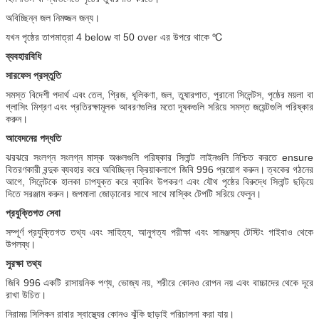
অবিচ্ছিন্ন জল নিমজ্জন জন্য।
যখন পৃষ্ঠের তাপমাত্রা 4 below বা 50 over এর উপরে থাকে ℃
ব্যবহারবিধি
সারফেস
প্রস্তুতি
সমস্ত বিদেশী পদার্থ এবং তেল, গ্রিজ, ধূলিকণা, জল, তুষারপাত, পুরানো সিলেন্টস, পৃষ্ঠের ময়লা বা
গ্লাসিং মিশ্রণ এবং প্রতিরক্ষামূলক আবরণগুলির মতো দূষকগুলি সরিয়ে সমস্ত জয়েন্টগুলি পরিষ্কার
করুন।
আবেদনের পদ্ধতি
ঝরঝরে সংলগ্ন সংলগ্ন মাস্ক অঞ্চলগুলি পরিষ্কার সিলান্ট লাইনগুলি নিশ্চিত করতে ensure
বিতরণকারী বন্দুক ব্যবহার করে অবিচ্ছিন্ন ক্রিয়াকলাপে জিবি 996 প্রয়োগ করুন।
ত্বকের গঠনের
আগে, সিলেন্টকে হালকা চাপযুক্ত করে ব্যাকিং উপকরণ এবং যৌথ পৃষ্ঠের বিরুদ্ধে সিলান্ট ছড়িয়ে
দিতে সরঞ্জাম করুন।
জপমালা জোড়ানোর সাথে সাথে মাস্কিং টেপটি সরিয়ে ফেলুন।
প্রযুক্তিগত সেবা
সম্পূর্ণ প্রযুক্তিগত তথ্য এবং সাহিত্য, আনুগত্য পরীক্ষা এবং সামঞ্জস্য টেস্টিং গাইবাও থেকে
উপলব্ধ।
সুরক্ষা
তথ্য
জিবি 996 একটি রাসায়নিক পণ্য, ভোজ্য নয়, শরীরে কোনও রোপন নয় এবং বাচ্চাদের থেকে দূরে
রাখা উচিত।
নিরাময় সিলিকন রাবার স্বাস্থ্যের কোনও ঝুঁকি ছাড়াই পরিচালনা করা যায়।