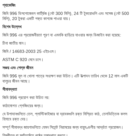
প্যাকেজিং
জিবি 996 ডিসপোজেবল কার্ট্রিজ (নেট 300 মিলি), 24 টি টুকরোগুলি এবং সসেজ (নেট 500
মিলি), 20 টুকরা একটি শক্ত কাগজে পাওয়া যায়।
বিশেষ উল্লেখ
জিবি 996 এর প্রয়োজনীয়তা পূরণ বা এমনকি ছাড়িয়ে যাওয়ার জন্য ডিজাইন করা হয়েছে:
চীনা জাতীয় মান।
জিবি / 14683-2003 25 এইচএম।
ASTM C 920 মেনে চলে।
সঞ্চয় এবং শেল্ফ জীবন
জিবি 996 মূল না খোলা পাত্রে সংরক্ষণ করা উচিত।
এটি উত্পাদন তারিখ থেকে 12 মাস একটি
বালুচর জীবন আছে।
সীমাবদ্ধতা
জিবি 996 প্রয়োগ করা উচিত নয়:
কাঠামোগত গ্লেজিংয়ের জন্য।
যে উপাদানগুলিতে তেল, প্লাস্টিকাইজার বা দ্রাবকগুলি রক্ত ​​মিশ্রিত কাঠ, তেলভিত্তিক কলস
হিসাবে রক্ত ​​দেয়।
সম্পূর্ণ সীমাবদ্ধ জায়গাগুলিতে যেমন সিলেন্ট নিরাময়ের জন্য বায়ুমণ্ডলীয় আর্দ্রতা প্রয়োজন।
হিমশীতল বা স্যাঁতসেঁতে পৃষ্ঠের তুষারপাত করতে।