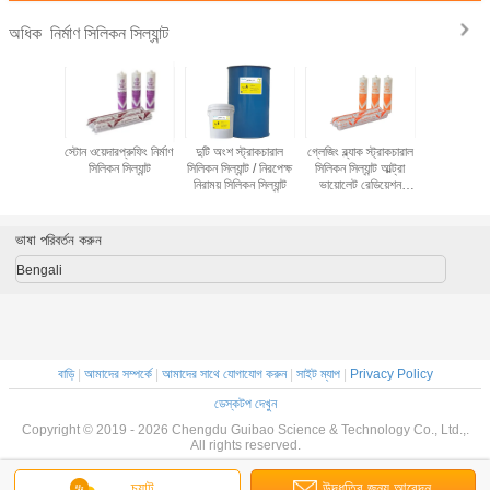
নির্মাণ সিলিকন সিল্যান্ট
অধিক
্ট্রাকচারাল
স্টোন ওয়েদারপ্রুফিং নির্মাণ
দুটি অংশ স্ট্রাকচারাল
গ্লেজিং ব্ল্যাক স্ট্রাকচারাল
অগ্নি প্রতির
ন্ট সাদা কালো
সিলিকন সিল্যান্ট
সিলিকন সিল্যান্ট / নিরপেক্ষ
সিলিকন সিল্যান্ট আল্ট্রা
সিল্যান্ট 3
সর
নিরাময় সিলিকন সিল্যান্ট
ভায়োলেট রেডিয়েশন
প্রতিরোধী
ভাষা পরিবর্তন করুন
Bengali
বাড়ি
|
আমাদের সম্পর্কে
|
আমাদের সাথে যোগাযোগ করুন
|
সাইট ম্যাপ
|
Privacy Policy
ডেস্কটপ দেখুন
Copyright © 2019 - 2026 Chengdu Guibao Science & Technology Co., Ltd.,.
All rights reserved.
চ্যাট
উদ্ধৃতির জন্য আবেদন