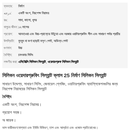
ব্যবহার:
নির্মাণ
درجه:
একটি অংশ, নিরপেক্ষ নিরাময়
রঙ:
সাদা, কালো, ধূসর
বালুচর জীবন:
১২ মাসের
প্রয়োগ:
আবহাওয়া এবং উচ্চ-প্রান্তের উইন্ডো এবং দরজার ওয়াটারপ্রুফিং সীল এবং সাধারণ পর্দার প্রাচীর
উপস্থিতি:
বুদ্বুদ বা কণা ছাড়াই মসৃণ পেস্ট, অভিন্ন পেস্ট
গুণমান:
উচ্চ
বৈশিষ্ট্য:
চমৎকার সিলিং
এসিটোক্সি সিলিকন সিল্যান্ট
ওয়েদারপ্রুফ সিলিকন সিল্যান্ট
লক্ষণীয় করা:
,
সিলিকন ওয়েদারপ্রুফিং সিল্যান্ট ক্লাস 25
নির্মাণ সিলিকন সিল্যান্ট
সাধারণ উদ্দেশ্য, সাধারণ সিলিং, জেনারেল গ্লেজিং, ওয়াটারপ্রুফিং অ্যাপ্লিকেশনগুলির জন্য
নিরপেক্ষ নিরাময়ের সিলিকন সিল্যান্ট
বৈশিষ্ট্য
একটি অংশ, নিরপেক্ষ নিরাময়।
প্রয়োগ সহজ।
অ জারক।
ভাল ভারীকরণযোগ্যতা এবং ইউভি বিকিরণ, তাপ এবং আর্দ্রতা এবং ওজোন প্রতিরোধের।