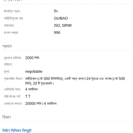
উৎপত্তি স্থল:
চীন
পরিচিতিমুলক নাম:
GUIBAO
সাক্ষ্যদান:
ISO, SIRIM
মডেল নম্বার:
996
প্রদান
ন্যূনতম চাহিদার
2000 পিসি
পরিমাণ:
মূল্য:
negotiable
প্যাকেজিং বিবরণ:
কার্ট্রিজেস (নেট 300 মিলিলিটার), একটি শক্ত কাগনে 24 টুকরো এবং সসেজ (নেট 500
মিলি), 20 টি টুকরোগুলি।
ডেলিভারি সময়:
4 কার্যদিবস
পরিশোধের শর্ত:
T T
যোগানের ক্ষমতা:
20000 পিসি / 4 কার্যদিবস
বিবরণ
নির্মাণ সিলিকন সিল্যান্ট