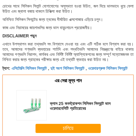
চোখের সাথে সিলিকন সিলান্ট যোগাযোগের অসুস্থতা হওয়া উচিত, জল দিয়ে ভালভাবে ধুয়ে ফেলা
উচিত এবং জ্বালা বজায় থাকলে চিকিত্সা করা উচিত।
অনিশ্চিত সিলিকন সিলান্টের জন্য ত্বকের দীর্ঘায়িত এক্সপোজার এড়িয়ে চলুন।
কাজ এবং নিরাময়ের জায়গাগুলির জন্য ভাল বায়ুচলাচল প্রয়োজনীয়।
DISCLAIMER পড়ুন
এখানে উপস্থাপন করা তথ্যগুলি সৎ বিশ্বাসে দেওয়া হয় এবং এটি সঠিক বলে বিশ্বাস করা হয়।
তবে, আমাদের পণ্যগুলি ব্যবহারের শর্তাদি এবং পদ্ধতিগুলি আমাদের নিয়ন্ত্রণের বাইরে থাকায়
আমাদের পণ্যগুলি নিরাপদ, কার্যকর এবং নির্দিষ্ট নির্দিষ্ট অ্যাপ্লিকেশনের জন্য সম্পূর্ণ সন্তোষজনক তা
নিশ্চিত করার জন্য গ্রাহকের পরীক্ষার জন্য এই তথ্যটি ব্যবহার করা উচিত নয়।
এসিটোক্সি সিলিকন সিল্যান্ট
দুই অংশ সিলিকন সিল্যান্ট
ওয়েদারপ্রুফ সিলিকন সিল্যান্ট
ট্যাগ:
,
,
এর সেরা মূল্য পান
ক্লাস 25 কনস্ট্রাকশন সিলিকন সিল্যান্ট ভাল
ওয়েদারবেলিটি প্রতিরোধের
চালিয়ে