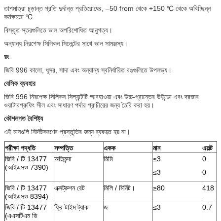
তাপমাত্রা চূড়ান্ত প্রতি দুর্দান্ত প্রতিরোধের, –50 from থেকে +150 ℃ থেকে অবিচ্ছিন্ন
কর্মক্ষমতা ℃
বিস্তৃত স্তরগুলিতে ভাল অপরিশোধিত আনুগত্য।
অন্যান্য নিরপেক্ষ সিলিকন সিলেন্টের সাথে ভাল সামঞ্জস্য।
রং
জিবি 996 কালো, ধূসর, সাদা এবং অন্যান্য স্বনির্ধারিত রঙগুলিতে উপলভ্য।
বেসিক ব্যবহার
জিবি 996 নিরপেক্ষ সিলিকন সিল্যান্টটি আবহাওয়া এবং উচ্চ-প্রান্তের উইন্ডো এবং দরজার
ওয়াটারপ্রুফিং সীল এবং সাধারণ পর্দার প্রাচীরের জন্য তৈরি করা হয়।
কৌশলগত বৈশিষ্ট্য
এই মানগুলি নির্দিষ্টকরণের প্রস্তুতির জন্য ব্যবহৃত হয় না।
পরীক্ষা পদ্ধতি
সম্পত্তি
একক
মান
এসল্ট
জিবি / টি 13477
অতিমন্দা
মিমি
≤3
0
(আইএসও 7390)
≤3
0
জিবি / টি 13477
এক্সট্রুশন রেট
মিলি / মিনিট।
≥80
418
(আইএসও 8394)
জিবি / টি 13477
ফ্রি টাইম ট্যাক
জ
≤3
0.7
(এএসটিএম ডি