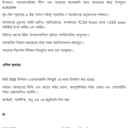
উপকরণ, গ্যালভেনাইজড স্টিল এবং অন্যান্য অনেকগুলি স্তর ব্যবহারের জন্য উপযুক্ত
suitable
মূল যৌথ প্রস্থের ± 35 শতাংশ পর্যন্ত প্রসারিত / সংকোচনের আন্দোলনের সক্ষমতা।
তাপমাত্রা চূড়ান্ত প্রতি দুর্দান্ত প্রতিরোধের, তাপমাত্রা ℃50 from থেকে +150 over
পরিসীমা উপর নমনীয় এবং নমনীয়।
বিভিন্ন ধরণের বিল্ডিং উপকরণগুলিতে দুর্দান্ত অপরিশোধিত আনুগত্য।
সরবরাহিত হিসাবে ব্যবহারের জন্য সহজ অ্যাপ্লিকেশন-প্রস্তুত।
অন্যান্য নিরপেক্ষ সিলিকন সিলেন্টের সাথে ভাল সামঞ্জস্য।
বেসিক ব্যবহার
জিবি 998 সিলিকন ওয়েদারপ্রুফিং সিল্যান্ট এর জন্য ডিজাইন করা হয়েছে:
সাধারণ আবহাওয়া সিলিং এবং কাচের পর্দার দেয়াল, অ্যালুমিনিয়াম পর্দার দেয়াল এবং পোড়ামাটির
পর্দার দেয়ালগুলিতে গ্লাসিং।
কংক্রিট, প্লাস্টিক, ধাতু এবং এর জয়েন্টগুলি সিল করা
রং