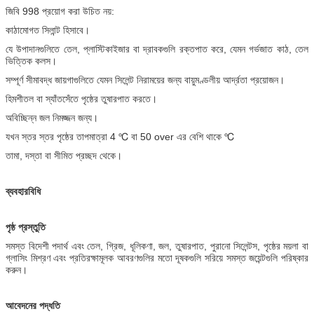
জিবি 998 প্রয়োগ করা উচিত নয়:
কাঠামোগত সিলান্ট হিসাবে।
যে উপাদানগুলিতে তেল, প্লাস্টিকাইজার বা দ্রাবকগুলি রক্তপাত করে, যেমন গর্ভজাত কাঠ, তেল
ভিত্তিক কলস।
সম্পূর্ণ সীমাবদ্ধ জায়গাগুলিতে যেমন সিলেন্ট নিরাময়ের জন্য বায়ুমণ্ডলীয় আর্দ্রতা প্রয়োজন।
হিমশীতল বা স্যাঁতসেঁতে পৃষ্ঠের তুষারপাত করতে।
অবিচ্ছিন্ন জল নিমজ্জন জন্য।
যখন স্তর স্তর পৃষ্ঠের তাপমাত্রা 4 ℃ বা 50 over এর বেশি থাকে ℃
তামা, দস্তা বা সীমিত প্রচ্ছদ থেকে।
ব্যবহারবিধি
পৃষ্ঠ প্রস্তুতি
সমস্ত বিদেশী পদার্থ এবং তেল, গ্রিজ, ধূলিকণা, জল, তুষারপাত, পুরানো সিলেন্টস, পৃষ্ঠের ময়লা বা
গ্লাসিং মিশ্রণ এবং প্রতিরক্ষামূলক আবরণগুলির মতো দূষকগুলি সরিয়ে সমস্ত জয়েন্টগুলি পরিষ্কার
করুন।
আবেদনের পদ্ধতি