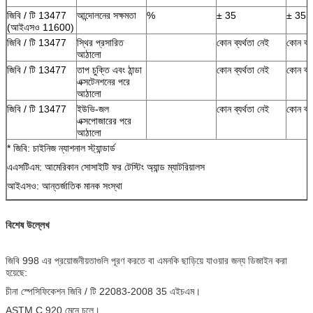
জিবি / টি 13477
আন্দোলনের সক্ষমতা
%
± 35
± 35
(আইএসও 11600)
জিবি / টি 13477
স্থির প্রসারিত
কোন ব্যর্থতা নেই
কোন ব্যর
আঠালো
জিবি / টি 13477
তাপ চুক্তি এবং ঠান্ডা
কোন ব্যর্থতা নেই
কোন ব্যর
এক্সটেনশনের পরে
আঠালো
জিবি / টি 13477
ইউভি-জল
কোন ব্যর্থতা নেই
কোন ব্যর
এক্সপোজারের পরে
আঠালো
* জিবি: চাইনিজ ন্যাশনাল স্ট্যান্ডার্ড
এএসটিএম: আমেরিকান সোসাইটি ফর টেস্টিং অ্যান্ড ম্যাটরিয়ালস
আইএসও: আন্তর্জাতিক মানক সংস্থা
বিশেষ উল্লেখ
জিবি 998 এর প্রয়োজনীয়তাগুলি পূরণ করতে বা এমনকি ছাড়িয়ে যাওয়ার জন্য ডিজাইন করা
হয়েছে:
চীনা স্পেসিফিকেশন জিবি / টি 22083-2008 35 এইচএম।
ASTM C 920 মেনে চলে।