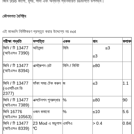
জিবি 998 কালো, ধূসর, সাদা এবং অন্যান্য স্বনির্ধারিত রঙগুলিতে উপলভ্য।
কৌশলগত বৈশিষ্ট্য
এই মানগুলি নির্দিষ্টকরণ প্রস্তুত করার উদ্দেশ্যে নয় not
পরীক্ষা পদ্ধতি
সম্পত্তি
একক
মান
ফলাফল
জিবি / টি 13477
অতিমন্দা
মিমি
≤3
(আইএসও 7390)
≤3
জিবি / টি 13477
এক্সট্রুশন রেট
মিলি / মিনিট
≥80
(আইএসও 8394)
জিবি / টি 13477
ফাঁকা সময় টেক করুন
জ
≤3
1.1
(এএসটিএম ডি
2377)
জিবি / টি 13477
এক্সটেনশন পুনরুদ্ধার
%
≥80
90
(আইএসও 7389)
জিবি 16776
ওজন কমানো
%
≤10
5.6
(আইএসও 10563)
জিবি / টি 13477
23 Mod এ মডুলাস
এমপিএ
> 0.4
0.84
(আইএসও 8339)
℃