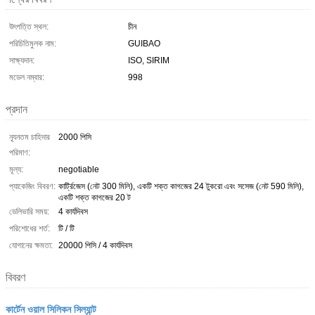
উৎপত্তি স্থল:
চীন
পরিচিতিমুলক নাম:
GUIBAO
সাক্ষ্যদান:
ISO, SIRIM
মডেল নম্বার:
998
প্রদান
ন্যূনতম চাহিদার
2000 পিসি
পরিমাণ:
মূল্য:
negotiable
প্যাকেজিং বিবরণ:
কার্ট্রিজেস (নেট 300 মিলি), একটি শক্ত কাগজের 24 টুকরো এবং সসেজ (নেট 590 মিলি),
একটি শক্ত কাগজের 20 ট
ডেলিভারি সময়:
4 কার্যদিবস
পরিশোধের শর্ত:
টি / টি
যোগানের ক্ষমতা:
20000 পিসি / 4 কার্যদিবস
বিবরণ
কার্টেন ওয়াল সিলিকন সিল্যান্ট