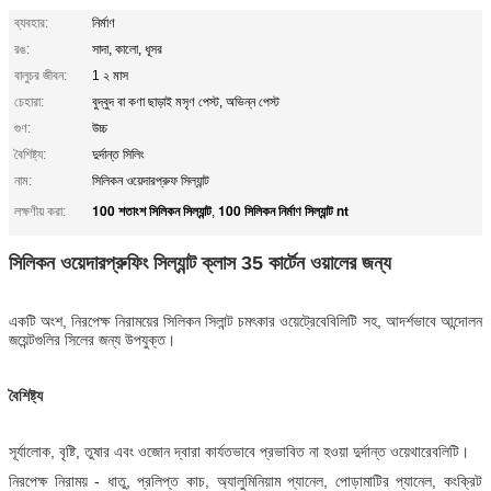
ব্যবহার:
নির্মাণ
রঙ:
সাদা, কালো, ধূসর
বালুচর জীবন:
1 ২ মাস
চেহারা:
বুদ্বুদ বা কণা ছাড়াই মসৃণ পেস্ট, অভিন্ন পেস্ট
গুণ:
উচ্চ
বৈশিষ্ট্য:
দুর্দান্ত সিলিং
নাম:
সিলিকন ওয়েদারপ্রুফ সিল্যান্ট
100 শতাংশ সিলিকন সিল্যান্ট
100 সিলিকন নির্মাণ সিল্যান্ট nt
লক্ষণীয় করা:
,
সিলিকন ওয়েদারপ্রুফিং সিল্যান্ট ক্লাস 35 কার্টেন ওয়ালের জন্য
একটি অংশ, নিরপেক্ষ নিরাময়ের সিলিকন সিলান্ট চমৎকার ওয়েট্রেবেবিলিটি সহ, আদর্শভাবে আন্দোলন
জয়েন্টগুলির সিলের জন্য উপযুক্ত।
বৈশিষ্ট্য
সূর্যালোক, বৃষ্টি, তুষার এবং ওজোন দ্বারা কার্যতভাবে প্রভাবিত না হওয়া দুর্দান্ত ওয়েথারেবলিটি।
নিরপেক্ষ নিরাময় - ধাতু, প্রলিপ্ত কাচ, অ্যালুমিনিয়াম প্যানেল, পোড়ামাটির প্যানেল, কংক্রিট