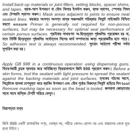
Install back-up materials or joint fillers, setting blocks, spacer shims,
and tapes.
ব্যাক-আপ উপকরণ বা যৌথ ফিলার ইনস্টল করুন, ব্লক স্থাপন, স্পেসার শিমস
এবং টেপগুলি স্থাপন করুন।
Mask areas adjacent to joints to ensure neat
sealant lines.
ঝরঝরে সংলগ্ন সংলগ্ন মাস্ক অঞ্চলগুলি পরিষ্কার সিলান্ট লাইনগুলি নিশ্চিত
করতে ensure
Primer is generally not required for non-porous
surfaces, but may be necessary for optimal seal performance of
certain porous surfaces.
প্রাইমার সাধারণত অ-ছিদ্রযুক্ত পৃষ্ঠগুলির প্রয়োজন হয় না,
তবে নির্দিষ্ট ছিদ্রযুক্ত পৃষ্ঠগুলির সর্বোত্তম সিলের কার্য সম্পাদনের জন্য প্রয়োজনীয় হতে পারে।
So adhesion test is always recommended.
সুতরাং আঠালো পরীক্ষা সর্বদা
সুপারিশ করা হয়।
Apply GB 998 in a continuous operation using dispensing guns.
বিতরণকারী বন্দুক ব্যবহার করে অবিচ্ছিন্ন ক্রিয়াকলাপে জিবি 998 প্রয়োগ করুন।
Before a
skin forms, tool the sealant with light pressure to spread the sealant
against the backing materials and joint surfaces.
ত্বকের গঠনের আগে,
সিলেন্টকে হালকা চাপযুক্ত করে ব্যাকিং উপকরণ এবং যৌথ পৃষ্ঠের বিরুদ্ধে সিলান্ট ছড়িয়ে দিন tool
Remove masking tape as soon as the bead is tooled.
জপমালা জোড়ানোর
সাথে সাথে মাস্কিং টেপটি সরিয়ে ফেলুন।
নিরাপত্তা তথ্য
জিবি 998 একটি রাসায়নিক পণ্য, ভোজ্য নয়, শরীরে কোনও রোপন নয় এবং বাচ্চাদের থেকে দূরে
রাখা উচিত।