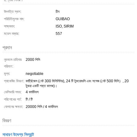
উৎপত্তি স্থল:
চীন
পরিচিতিমুলক নাম:
GUIBAO
সাক্ষ্যদান:
ISO, SIRIM
মডেল নম্বার:
557
প্রদান
ন্যূনতম চাহিদার
2000 পিসি
পরিমাণ:
মূল্য:
negotiable
প্যাকেজিং বিবরণ:
কার্ট্রিজেস (নেট 300 মিলিলিটার), 24 টি টুকরোগুলি এবং সসেজ (নেট 500 মিলি）, 20
টুকরা একটি শক্ত কাগজ)।
ডেলিভারি সময়:
4 কার্যদিবস
পরিশোধের শর্ত:
টি / টি
যোগানের ক্ষমতা:
20000 পিসি / 4 কার্যদিবস
বিবরণ
সাধারণ উদ্দেশ্য সিল্যান্ট