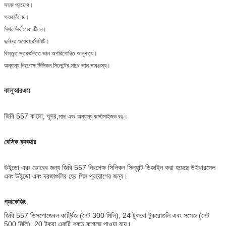
সহজ প্রয়োগ।
ক্ষয়কারী নয়।
স্থির দীর্ঘ সেবা জীবন।
দুর্দান্ত ওয়েথারেবিলিটি।
বিস্তৃত স্তরগুলিতে ভাল অপরিশোধিত আনুগত্য।
অন্যান্য নিরপেক্ষ সিলিকন সিলেন্টের সাথে ভাল সামঞ্জস্য।
কালু
আরএস
জিবি 557 কালো, ধূসর,
সাদা এবং অন্যান্য কাস্টমাইজড রঙ।
বেসিক ব্যবহার
উইন্ডো এবং ডোরের জন্য জিবি 557 নিরপেক্ষ সিলিকন সিল্যান্ট ডিজাইন করা হয়েছে
উইথারসেল
এবং উইন্ডো এবং দরজাগুলির ঘের সিল প্রয়োগের জন্য।
প্যাকেজিং
জিবি 557 ডিসপোজেবল কার্ট্রিজ (নেট 300 মিলি), 24 টুকরো টুকরোগুলি এবং সসেজ (নেট
500 মিলি), 20 টুকরা একটি শক্ত কাগজে পাওয়া যায়।