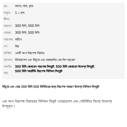
রঙ:
কালো, সাদা, ধূসর
বালুচর
1 ২ মাস
জীবন:
আয়তন:
300 মিলি, 500 মিলি
মোড়ক:
300 মিলি, 500 মিলি
প্যাকেজ:
কার্টনে
গুণ:
উচ্চ
বৈশিষ্ট্য:
একটি অংশ নিরপেক্ষ নিরাময়
আবেদন:
উইথারসেল এবং উইন্ডো এবং দরজাগুলির ঘের সিল প্রয়োগ
300 মিলি জেনারেল পারপেজ সিল্যান্ট
500 মিলি জেনারেল উদ্দেশ্য সিল্যান্ট
লক্ষণীয়
,
,
500 মিলি আরটিভি নিরপেক্ষ সিলিকন সিল্যান্ট
করা:
উইন্ডো এবং ডোর 300 মিলি 500 মিলিটারের জন্য নিরপেক্ষ সাধারণ উদ্দেশ্য সিলিকন সিল্যান্ট
এক অংশ নিরপেক্ষ নিরাময়ের সিলিকন সিলান্ট ওয়েয়ারসেল এবং পেরিমিটার সিলের উদ্দেশ্যে
উপযুক্ত।