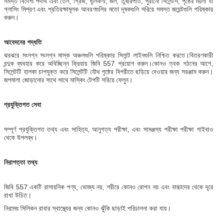
সমস্ত বিদেশী পদার্থ এবং তেল, গ্রিজ, ধূলিকণা, জল, তুষারপাত, পুরানো সিলেন্টস, পৃষ্ঠের ময়লা বা
গ্লাসিং মিশ্রণ এবং প্রতিরক্ষামূলক আবরণগুলির মতো দূষকগুলি সরিয়ে সমস্ত জয়েন্টগুলি পরিষ্কার
করুন।
আবেদনের পদ্ধতি
ঝরঝরে সংলগ্ন সংলগ্ন মাস্ক অঞ্চলগুলি পরিষ্কার সিলান্ট লাইনগুলি নিশ্চিত করতে।বিতরণকারী
বন্দুক ব্যবহার করে অবিচ্ছিন্ন ক্রিয়ায় জিবি 557 প্রয়োগ করুন।কোনও ত্বক গঠনের আগে,
সিলেন্টটি হালকা চাপযুক্ত করে সিলেন্টটি যৌথ পৃষ্ঠের বিপরীতে ছড়িয়ে দেওয়ার জন্য সরঞ্জাম করুন।
জপমালা জোড়ানোর সাথে সাথে মাস্কিং টেপটি সরিয়ে ফেলুন।
প্রযুক্তিগত সেবা
সম্পূর্ণ প্রযুক্তিগত তথ্য এবং সাহিত্য, আনুগত্য পরীক্ষা, এবং সামঞ্জস্য পরীক্ষা পরীক্ষা গাইবাও
থেকে উপলব্ধ।
নিরাপত্তা তথ্য
জিবি 557 একটি রাসায়নিক পণ্য, ভোজ্য নয়, শরীরে কোনও রোপন নয় এবং বাচ্চাদের থেকে দূরে
রাখা উচিত।
নিরাময় সিলিকন রাবার স্বাস্থ্যের জন্য কোনও ঝুঁকি ছাড়াই পরিচালনা করা যায়।