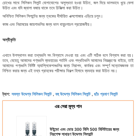
চোখের সাথে সিলিকন সিলান্ট যোগাযোগের অসুস্থতা হওয়া উচিত, জল দিয়ে ভালভাবে ধুয়ে ফেলা
উচিত এবং যদি জ্বালা বজায় থাকে তবে চিকিত্সা করা উচিত।
অনিশ্চিত সিলিকন সিলান্টের জন্য ত্বকের দীর্ঘায়িত এক্সপোজার এড়িয়ে চলুন।
কাজ এবং নিরাময়ের জায়গাগুলির জন্য ভাল বায়ুচলাচল প্রয়োজনীয়।
অস্বীকৃতি
এখানে উপস্থাপন করা তথ্যগুলি সৎ বিশ্বাসে দেওয়া হয় এবং এটি সঠিক বলে বিশ্বাস করা হয়।
তবে, যেহেতু আমাদের পণ্যগুলি ব্যবহারের শর্তাদি এবং পদ্ধতিগুলি আমাদের নিয়ন্ত্রণের বাইরে, তাই
আমাদের পণ্যগুলি নির্দিষ্ট অ্যাপ্লিকেশনগুলির জন্য নিরাপদ, কার্যকর এবং সম্পূর্ণ সন্তোষজনক তা
নিশ্চিত করার জন্য এই তথ্য গ্রাহকের পরীক্ষার বিকল্প হিসাবে ব্যবহার করা উচিত নয়।
সমস্ত উদ্দেশ্য সিলিকন সিলান্ট
বহু উদ্দেশ্য সিলিকন সিলান্ট
ছাঁচ প্রমাণ সিলান্ট
ট্যাগ:
,
,
এর সেরা মূল্য পান
উইন্ডো এবং ডোর 300 মিলি 500 মিলিটারের জন্য
নিরপেক্ষ সাধারণ উদ্দেশ্য সিল্যান্ট