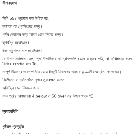
সীমাবদ্ধতা
জিবি 557 প্রয়োগ করা উচিত নয়:
কাঠামোগত গ্লেজিংয়ের জন্য।
পর্দার দেয়ালের জন্য আবহাওয়ার সিলের জন্য।
ভূগর্ভস্থ জয়েন্টগুলি।
উচ্চ আন্দোলন সঙ্গে জয়েন্টগুলি।
যে উপাদানগুলিতে তেল, প্লাস্টিকাইজার বা দ্রাবকগুলি যেমন রক্তের কাঠ, বা অবিচ্ছিন্ন রজন
হিসাবে রক্তপাত করে To
সম্পূর্ণ সীমাবদ্ধ জায়গাগুলিতে যেমন সিলেন্ট নিরাময়ের জন্য বায়ুমণ্ডলীয় আর্দ্রতা প্রয়োজন।
হিমশীতল বা স্যাঁতসেঁতে পৃষ্ঠের তুষারপাত করতে।
অবিচ্ছিন্ন জল নিমজ্জন জন্য।
যখন পৃষ্ঠের তাপমাত্রা 4 below বা 50 over এর উপরে থাকে ℃
ব্যবহারবিধি
পৃষ্ঠতল
প্রস্তুতি