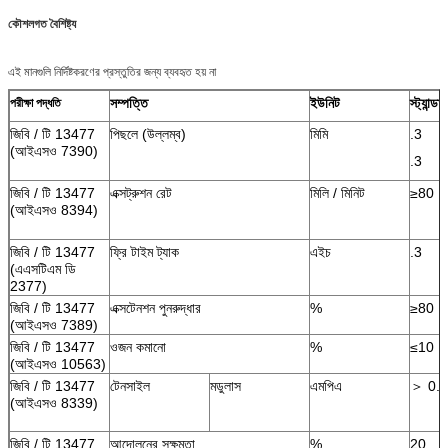
কৌশলগত বৈশিষ্ট্য
এই মানগুলি নির্দিষ্টকরণের প্রস্তুতির জন্য ব্যবহৃত হয় না
সম্পত্তি
ইউনিট
স্ট্যান্ডার্
পরীক্ষা পদ্ধতি
জিবি / টি 13477
পিছলে (উল্লম্ব)
মিমি
.3
(আইএসও 7390)
.3
জিবি / টি 13477
এক্সট্রুশন রেট
মিলি / মিনিট
≥80
(আইএসও 8394)
জিবি / টি 13477
ফ্রি টাইম ট্যাক
এইচ
.3
(এএসটিএম ডি
2377)
জিবি / টি 13477
এক্সটেনশন পুনরুদ্ধার
%
≥80
(আইএসও 7389)
জিবি / টি 13477
ওজন কমানো
%
≤10
(আইএসও 10563)
জিবি / টি 13477
টেনসাইল
মডুলাস
এমপিএ
＞ 0.4
(আইএসও 8339)
জিবি / টি 13477
আন্দোলনের সক্ষমতা
%
20