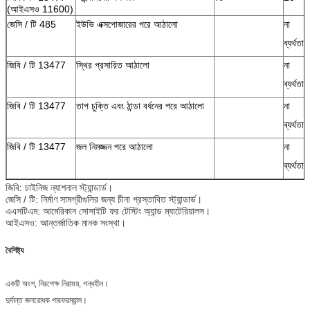
(আইএসও 11600)
জেসি / টি 485
ইউভি এক্সপোজারের পরে আঠালো
না
ব্যর্থতা
জিবি / টি 13477
স্থির প্রসারিত আঠালো
না
ব্যর্থতা
জিবি / টি 13477
তাপ চুক্তি এবং ঠান্ডা বর্ধনের পরে আঠালো
না
ব্যর্থতা
জিবি / টি 13477
জল নিমজ্জন পরে আঠালো
না
ব্যর্থতা
জিবি: চাইনিজ ন্যাশনাল স্ট্যান্ডার্ড।
জেসি / টি: নির্মাণ সামগ্রীগুলির জন্য চীনা প্রস্তাবিত স্ট্যান্ডার্ড।
এএসটিএম: আমেরিকান সোসাইটি ফর টেস্টিং অ্যান্ড ম্যাটেরিয়ালস।
আইএসও: আন্তর্জাতিক মানক সংস্থা।
বৈশিষ্ট্য
একটি অংশ, নিরপেক্ষ নিরাময়, গন্ধহীন।
দুর্দান্ত জলরোধক পারফরম্যান্স।